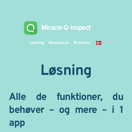
 Miracle Q-Inspect 
Løsning
Ressourcer
Brancher
Løsning
Alle de funktioner, du 
behøver – og mere – i 1 
app