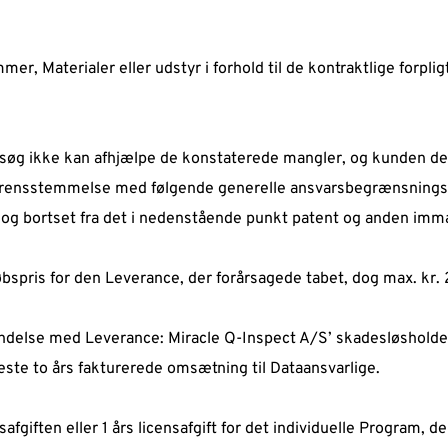
 Materialer eller udstyr i forhold til de kontraktlige forpligte
søg ikke kan afhjælpe de konstaterede mangler, og kunden derve
erensstemmelse med følgende generelle ansvarsbegrænsningskl
og bortset fra det i nedenstående punkt patent og anden immate
bspris for den Leverance, der forårsagede tabet, dog max. kr. 
bindelse med Leverance: Miracle Q-Inspect A/S’ skadesløsholde
ste to års fakturerede omsætning til Dataansvarlige. 
giften eller 1 års licensafgift for det individuelle Program, d