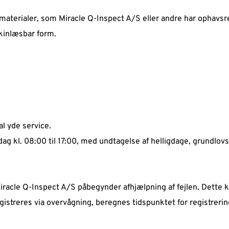
terialer, som Miracle Q-Inspect A/S eller andre har ophavsret 
kinlæsbar form.  
l yde service. 
edag kl. 08:00 til 17:00, med undtagelse af helligdage, grundlo
racle Q-Inspect A/S påbegynder afhjælpning af fejlen. Dette 
registreres via overvågning, beregnes tidspunktet for registrerin