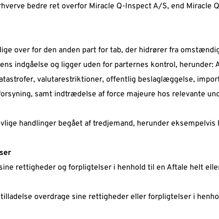
hverve bedre ret overfor Miracle Q-Inspect A/S, end Miracle Q-
ige over for den anden part for tab, der hidrører fra omstændi
ens indgåelse og ligger uden for parternes kontrol, herunder: A
atastrofer, valutarestriktioner, offentlig beslaglæggelse, import
orsyning, samt indtrædelse af force majeure hos relevante und
lovlige handlinger begået af tredjemand, herunder eksempelvis 
ser  
ne rettigheder og forpligtelser i henhold til en Aftale helt eller
ladelse overdrage sine rettigheder eller forpligtelser i henhold