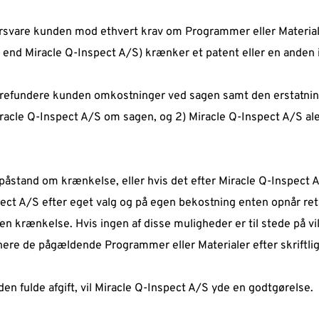
orsvare kunden mod ethvert krav om Programmer eller Materialer 
 end Miracle Q-Inspect A/S) krænker et patent eller en anden 
 refundere kunden omkostninger ved sagen samt den erstatning,
acle Q-Inspect A/S om sagen, og 2) Miracle Q-Inspect A/S alen
  
åstand om krænkelse, eller hvis det efter Miracle Q-Inspect A/S
t A/S efter eget valg og på egen bekostning enten opnår ret til
 krænkelse. Hvis ingen af disse muligheder er til stede på vil
nere de pågældende Programmer eller Materialer efter skriftli
en fulde afgift, vil Miracle Q-Inspect A/S yde en godtgørelse.  