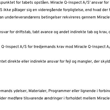
idspunktet for tabets opståen. Miracle Q-Inspect A/S' ansvar fo
S ikke påtager sig en videregående forpligtelse, end hvad der 
an underleverandørens betingelser rekvireres gennem Miracle 
nsvar for driftstab, tabt avance og andet indirekte tab og krav,
e Q-Inspect A/S for tredjemands krav mod Miracle Q-Inspect A
tet direkte eller indirekte ansvar for fejl og mangler, der sky
mands ydelser, Materialer, Programmer eller lignende i forbi
tider medføre tilsvarende ændringer i forholdet mellem Miracl