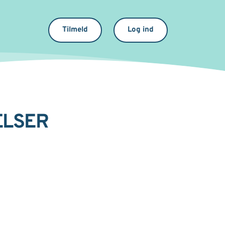
Tilmeld
Log ind
LSER 